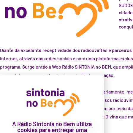
SUDOES
cidade
atrati
conqui
Diante da excelente receptividade dos radiouvintes e parceiros 
internet, através das redes sociais e com uma plataforma exclu
programa. Surge então a Web Rádio SINTONIA no BEM, que amplia 
para celular e um website atrativo e de fácil navegação.
Nossa Web Rádio tem como objetivo transmitir, diariamente, me
tranquilidade, alegria e serenidade, auxiliando nossos radiouvin
Guardiães e Amigos Espirituais apenas nos auxiliam por meio d
Rádio SINTONIA no BEM, nos conecta à Frequência Divina que mo
A Rádio Sintonia no Bem utiliza
cookies para entregar uma