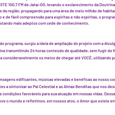
TE 100,7 FM de Jataí-GO, levando o esclarecimento da Doutrina 
s da região, propagando para uma área de meio milhão de habit
vo e de fácil compreensão para espiritas e não espíritas, o progr
stando mais adeptos com cede de conhecimento.
do programa, surgiu a ideia de ampliação do projeto com a divulg
siva transmitindo 24 horas conteúdo de qualidade, sem fugir do 
consideravelmente os meios de chegar até VOCÊ, utilizando para
nsagens edificantes, músicas elevadas e benéficas ao nosso co
tes a sintonizar ao Pai Celestial e as Almas Benditas que nos des
as condições favoráveis para sua atuação em nossas vidas. Dess
ve o mundo e refletimos, em nossos atos, o Amor que existe em