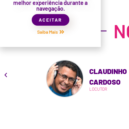
Sejam todos bem-vindos!
melhor experiência durante a
navegação.
ACEITAR
N
Saiba Mais
CLAUDINHO
BIELLA
CARDOSO
LOCUTOR